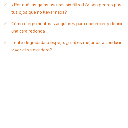
¿Por qué las gafas oscuras sin filtro UV son peores para
tus ojos que no llevar nada?
Cómo elegir monturas angulares para endurecer y definir
una cara redonda
Lente degradada o espejo: ¿cuál es mejor para conducir
y ver el salpicadero?
El fallo de comprar gafas que se apoyan en las mejillas y
dejan marcas al sonreír
Cuándo invertir en unas Ray-Ban clásicas y cuándo
comprar gafas de moda baratas
Gafas de pasta o metálicas: ¿cuáles proyectan más
liderazgo en una entrevista?
Cómo conseguir un maquillaje de ojos colorido estilo 70s
que aguante el sudor y el baile