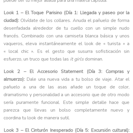
puede ser tu mejor aliada para una maleta cápsula.
Look 1 – El Toque Parisino (Día 1: Llegada y paseo por la
ciudad):
Olvídate de los collares. Anuda el pañuelo de forma
desenfadada alrededor de tu cuello con un simple nudo
francés. Combinado con una camiseta blanca básica y unos
vaqueros, eleva instantáneamente el look de « turista » a
« local chic ». Es el gesto que susurra sofisticación sin
esfuerzo, un truco que todas las
it girls
dominan.
Look 2 – El Accesorio Statement (Día 3: Compras y
almuerzo):
Dale una nueva vida a tu bolso de viaje. Atar el
pañuelo a una de las asas añade un toque de color,
dramatismo y personalidad a un accesorio que de otro modo
sería puramente funcional. Este simple detalle hace que
parezca que llevas un bolso completamente nuevo y
coordina tu look de manera sutil.
Look 3 – El Cinturón Inesperado (Día 5: Excursión cultural):