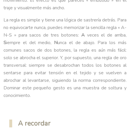
movimiento. El efecto es que pareces « embutido » en el
traje y visualmente más ancho.
La regla es simple y tiene una lógica de sastrería detrás. Para
no equivocarte nunca, puedes memorizar la sencilla regla « A-
N-S » para sacos de tres botones:
A
veces el de arriba,
S
iempre el del medio,
N
unca el de abajo. Para los más
comunes sacos de dos botones, la regla es aún más fácil:
solo se abrocha el superior. Y, por supuesto, una regla de oro
transversal: siempre se desabrochan todos los botones al
sentarse para evitar tensión en el tejido y se vuelven a
abrochar al levantarse, siguiendo la norma correspondiente.
Dominar este pequeño gesto es una muestra de soltura y
conocimiento.
A recordar