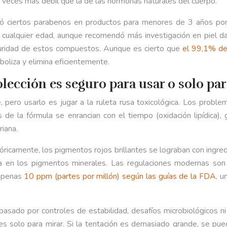
e veces más débil que la de las hormonas naturales del cuerpo.
ó ciertos parabenos en productos para menores de 3 años por 
e cualquier edad, aunque recomendó más investigación en piel 
seguridad de estos compuestos. Aunque es cierto que
el 99,1% de
boliza y elimina eficientemente.
olección es seguro para usar o solo pa
, pero usarlo es jugar a la ruleta rusa toxicológica. Los proble
s de la fórmula se enrancian con el tiempo (oxidación lipídica
riana.
ricamente, los pigmentos rojos brillantes se lograban con ingre
 en los pigmentos minerales. Las regulaciones modernas son e
 apenas
10 ppm (partes por millón) según las guías de la FDA
, u
 pasado por controles de estabilidad, desafíos microbiológicos n
e es solo para mirar. Si la tentación es demasiado grande, se pue