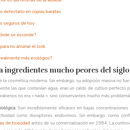
te en las recetas de la abuela?
mo detectarlo en copias baratas
es seguros de hoy
 dónde se esconde?
para no arruinar el look
» realmente más ecológico?
 a ingredientes mucho peores del sigl
 la cosmética moderna. Sin embargo, su adopción masiva no fue un
ente las que contenían agua, eran un caldo de cultivo perfecto p
rabenos no era « nada », sino conservantes mucho más problemáti
iológica
. Son increíblemente eficaces en bajas concentracione
ctividad como disruptores endocrinos. Sin embargo, como co
as de toxicidad
antes de su comercialización en 1984. La controver