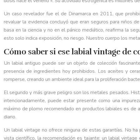
dosis hace el veneno ». Su actividad estrogénica es millones d
Un caso revelador fue el de Dinamarca en 2011, que prohibi
revaluar la evidencia concluyó que eran seguros para niños d
basa en la ciencia y no en el pánico mediático, reafirma la 
esto solo indica exposición, no riesgo. Nuestro cuerpo los meta
Cómo saber si ese labial vintage de c
Un labial antiguo puede ser un objeto de colección fascinante
presencia de ingredientes hoy prohibidos. Los aceites y cera
romperse, creando un ambiente ideal para la proliferación bacte
El segundo y más grave peligro son los metales pesados. Histó
intencionadamente, puede estar presente como una impureza
máximo de plomo recomendado en productos labiales es de
diario.
Un labial vintage no ofrece ninguna de estas garantías. No ha
vista científico, la recomendación es tajante: un labial vintag