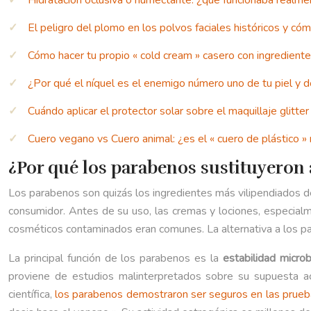
Hidratación oclusiva o humectante: ¿qué funcionaba realmen
El peligro del plomo en los polvos faciales históricos y có
Cómo hacer tu propio « cold cream » casero con ingredient
¿Por qué el níquel es el enemigo número uno de tu piel y
Cuándo aplicar el protector solar sobre el maquillaje glitter 
Cuero vegano vs Cuero animal: ¿es el « cuero de plástico 
¿Por qué los parabenos sustituyeron
Los parabenos son quizás los ingredientes más vilipendiados de
consumidor. Antes de su uso, las cremas y lociones, especialm
cosméticos contaminados eran comunes. La alternativa a los pa
La principal función de los parabenos es la
estabilidad microb
proviene de estudios malinterpretados sobre su supuesta a
científica,
los parabenos demostraron ser seguros en las prueb