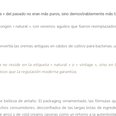
ales » del pasado no eran más puros, sino demostrablemente más t
 origen « natural », son venenos agudos que fueron reemplazado
ertía las cremas antiguas en caldos de cultivo para bacterias, un r
o reside en la etiqueta « natural » o « vintage », sino en la
gicos que la regulación moderna garantiza.
es de belleza de antaño. El packaging ornamentado, las fórmulas 
chos consumidores, desconfiados de las largas listas de ingredien
e arroz y de cold creams caseras como un retorno a la autenticida