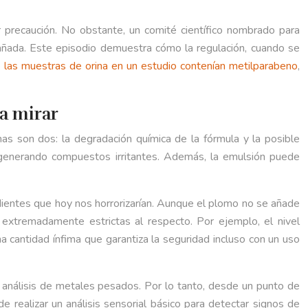
precaución. No obstante, un comité científico nombrado para
dañada. Este episodio demuestra cómo la regulación, cuando se
 las muestras de orina en un estudio contenían metilparabeno
,
ra mirar
mas son dos: la degradación química de la fórmula y la posible
), generando compuestos irritantes. Además, la emulsión puede
dientes que hoy nos horrorizarían. Aunque el plomo no se añade
xtremadamente estrictas al respecto. Por ejemplo, el nivel
na cantidad ínfima que garantiza la seguridad incluso con un uso
i análisis de metales pesados. Por lo tanto, desde un punto de
de realizar un análisis sensorial básico para detectar signos de