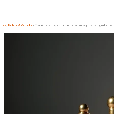
/
Belleza & Peinados
/ Cosmética vintage vs moderna: ¿eran seguros los ingredientes 